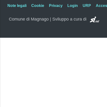
Note legali
Cookie
Privacy
Login
URP
Access
SI.
Comune di Magnago | Sviluppo a cura di