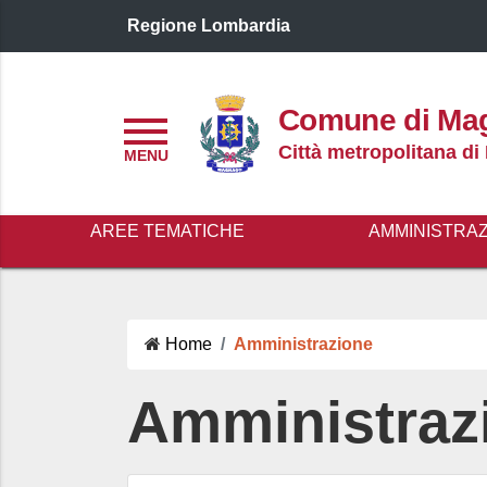
Regione Lombardia
Logo header
Comune di Ma
Menu
Città metropolitana di
AREE TEMATICHE
AMMINISTRA
Home
Amministrazione
Amministraz