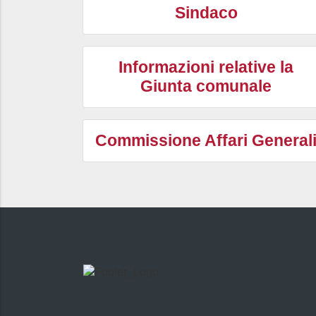
Sindaco
Informazioni relative la
Giunta comunale
Commissione Affari General