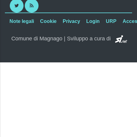
Twitter
RSS
Note legali
Cookie
Privacy
Login
URP
Access
SI.
Comune di Magnago | Sviluppo a cura di