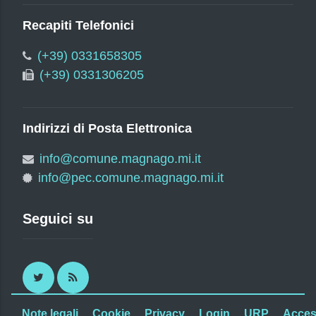
Recapiti Telefonici
(+39) 0331658305
(+39) 0331306205
Indirizzi di Posta Elettronica
info@comune.magnago.mi.it
info@pec.comune.magnago.mi.it
Seguici su
Twitter
RSS
Note legali
Cookie
Privacy
Login
URP
Access