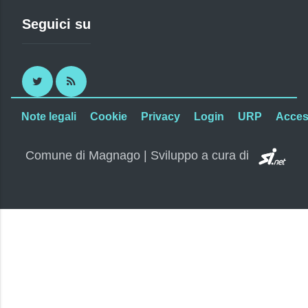
Seguici su
Twitter
RSS
Note legali
Cookie
Privacy
Login
URP
Access
SI.
Comune di Magnago | Sviluppo a cura di