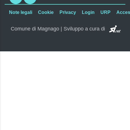
Note legali
Cookie
Privacy
Login
URP
Access
SI.
Comune di Magnago | Sviluppo a cura di