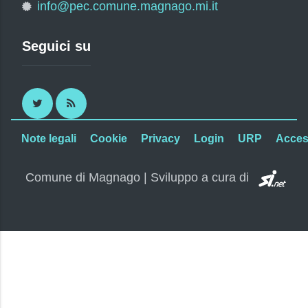
info@pec.comune.magnago.mi.it
Seguici su
Twitter
RSS
Note legali
Cookie
Privacy
Login
URP
Access
SI.
Comune di Magnago | Sviluppo a cura di