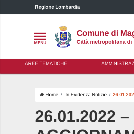
Regione Lombardia
Logo header
Comune di Ma
Menu
Città metropolitana di
AREE TEMATICHE
AMMINISTRA
Home
In Evidenza
Notizie
26.01.2
26.01.2022 –