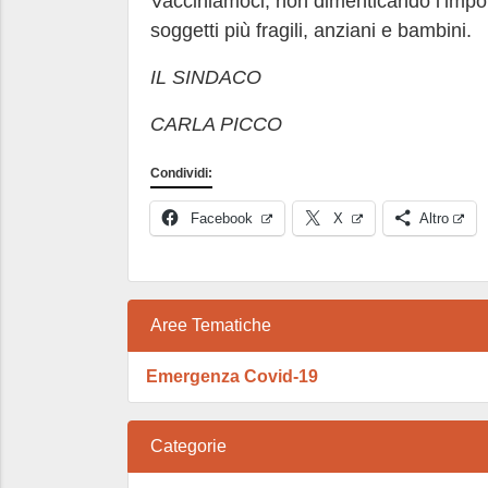
Vacciniamoci, non dimenticando l’impor
soggetti più fragili, anziani e bambini.
IL SINDACO
CARLA PICCO
Condividi:
Facebook
X
Altro
Aree Tematiche
Emergenza Covid-19
Categorie