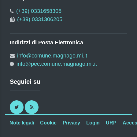
(+39) 0331658305
(+39) 0331306205
Indirizzi di Posta Elettronica
info@comune.magnago.mi.it
info@pec.comune.magnago.mi.it
Seguici su
Twitter
RSS
Note legali
Cookie
Privacy
Login
URP
Access