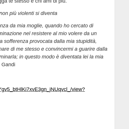
ga te stesso e chi ami di più.
on più violenti si diventa
enza da mia moglie, quando ho cercato di
minazione nel resistere al mio volere da un
la sofferenza provocata dalla mia stupidità,
ognare di me stesso e convincermi a guarire dalla
minarla; in questo modo è diventata lei la mia
 Gandi
B3Ygv5_btHlKi7xvE3gn_jNUqvcl_/view?