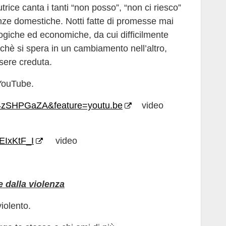
trice canta i tanti “non posso”, “non ci riesco”
enze domestiche. Notti fatte di promesse mai
ologiche ed economiche, da cui difficilmente
rchè si spera in un cambiamento nell’altro,
sere creduta.
 YouTube.
L4zSHPGaZA&feature=youtu.be
video
EIxKtF_I
video
e dalla violenza
iolento.