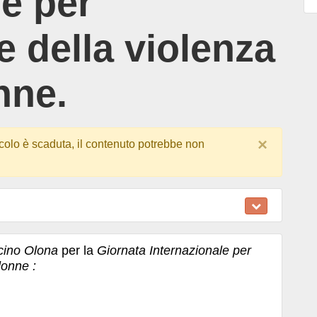
le per
e della violenza
nne.
×
colo è scaduta, il contenuto potrebbe non
icino Olona
per la
Giornata Internazionale per
donne :