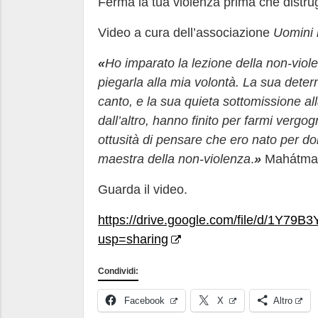
Ferma la tua violenza prima che distrug
Video a cura dell’associazione
Uomini n
«
Ho imparato la lezione della non-viol
piegarla alla mia volontà. La sua deter
canto, e la sua quieta sottomissione al
dall’altro, hanno finito per farmi verg
ottusità di pensare che ero nato per do
maestra della non-violenza
.
»
Mahátma
Guarda il video.
https://drive.google.com/file/d/1Y79
usp=sharing
Condividi:
Facebook
X
Altro