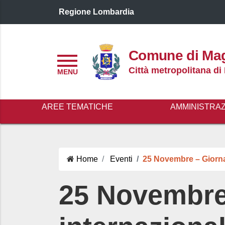
Regione Lombardia
Logo header
Comune di Ma
Menu
Città metropolitana di
AREE TEMATICHE
AMMINISTRA
Home
Eventi
25 Novembre – Giornat
25 Novembre