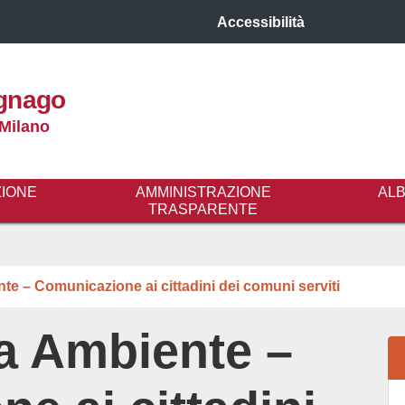
Accessibilità
gnago
 Milano
ZIONE
AMMINISTRAZIONE
AL
TRASPARENTE
 – Comunicazione ai cittadini dei comuni serviti
 Ambiente –