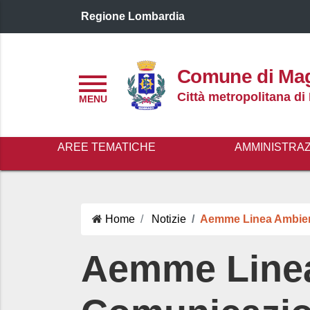
Regione Lombardia
Logo header
Comune di Ma
Menu
Città metropolitana di
AREE TEMATICHE
AMMINISTRA
Home
Notizie
Aemme Linea Ambiente
Aemme Linea