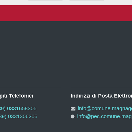
iti Telefonici
Indirizzi di Posta Elettro
39) 0331658305
info@comune.magnago.
39) 0331306205
info@pec.comune.magn