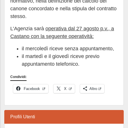
normativo, nella definizione del calcolo del
canone concordato e nella stipula del contratto
stesso.
L’Agenzia sarà
operativa dal 27 agosto p.v., a
Castano con la seguente operatività:
il mercoledì riceve senza appuntamento,
il martedì e il giovedì riceve previo
appuntamento telefonico.
Condividi:
Facebook
X
Altro
Profili Utenti