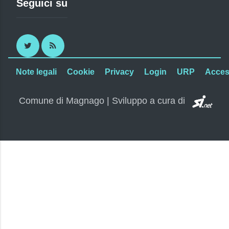
Seguici su
Twitter
RSS
Note legali
Cookie
Privacy
Login
URP
Access
SI.
Comune di Magnago | Sviluppo a cura di