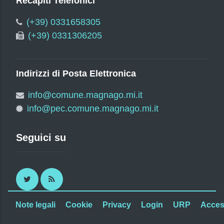
Recapiti Telefonici
(+39) 0331658305
(+39) 0331306205
Indirizzi di Posta Elettronica
info@comune.magnago.mi.it
info@pec.comune.magnago.mi.it
Seguici su
Twitter
RSS
Note legali
Cookie
Privacy
Login
URP
Access