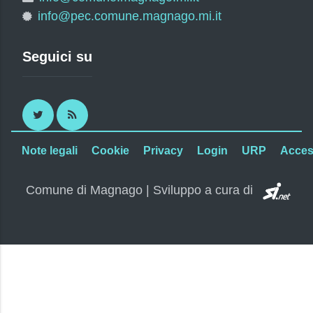
info@pec.comune.magnago.mi.it
Seguici su
Twitter
RSS
Note legali
Cookie
Privacy
Login
URP
Access
SI.
Comune di Magnago | Sviluppo a cura di