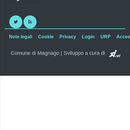
Twitter
RSS
Note legali
Cookie
Privacy
Login
URP
Access
SI.
Comune di Magnago | Sviluppo a cura di