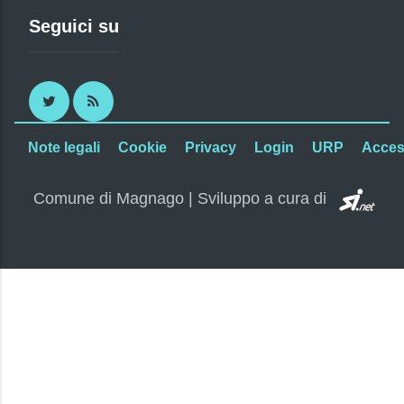
Seguici su
Twitter
RSS
Note legali
Cookie
Privacy
Login
URP
Access
SI.
Comune di Magnago | Sviluppo a cura di