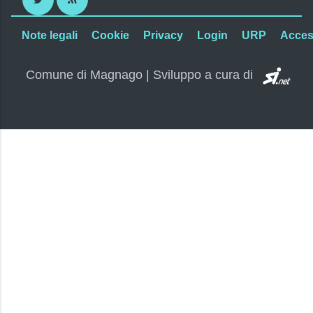
Note legali
Cookie
Privacy
Login
URP
Access
SI.
Comune di Magnago | Sviluppo a cura di