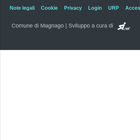
Note legali
Cookie
Privacy
Login
URP
Access
SI.
Comune di Magnago | Sviluppo a cura di