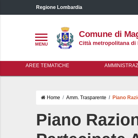
Regione Lombardia
Logo header
Comune di Ma
Menu
Città metropolitana di
AREE TEMATICHE
AMMINISTRA
Home
Amm. Trasparente
Piano Razi
Piano Razion