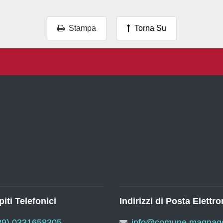
Stampa
Torna Su
iti Telefonici
Indirizzi di Posta Elettro
39) 0331658305
info@comune.magnago.