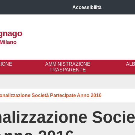
Accessibilità
gnago
 Milano
ZIONE
AMMINISTRAZIONE
AL
TRASPARENTE
onalizzazione Società Partecipate Anno 2016
alizzazione Socie