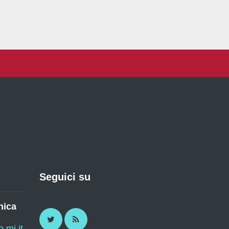
Seguici su
nica
Twitter
RSS
mi.it