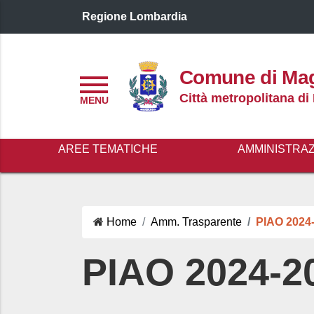
Regione Lombardia
Logo header
Comune di Ma
Menu
Città metropolitana di
AREE TEMATICHE
AMMINISTRA
Home
Amm. Trasparente
PIAO 2024-
PIAO 2024-20