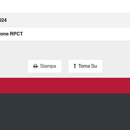
024
azione RPCT
Stampa
Torna Su