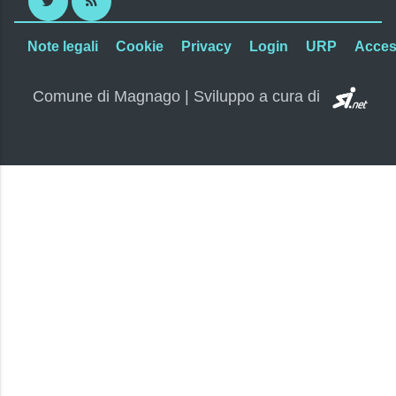
Twitter
RSS
Note legali
Cookie
Privacy
Login
URP
Access
SI.
Comune di Magnago | Sviluppo a cura di