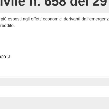
ivile n. 658 del 2
i più esposti agli effetti economici derivanti dall’emerge
 reddito.
020