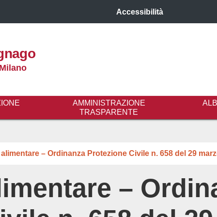
Accessibilità
gnago
 Milano
ZIONE
AMMINISTRAZIONE
AL
TRASPARENTE
 alimentare – Ordinanza Protezione Civile n. 658 del 29 mar
alimentare – Ordi