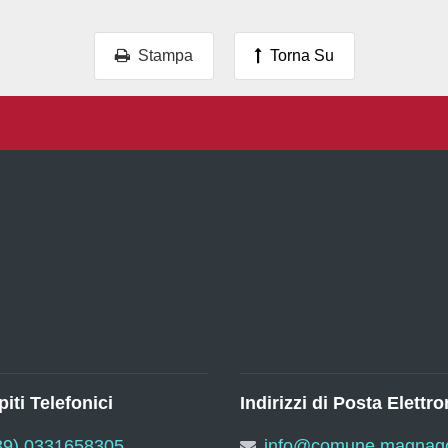
Stampa
Torna Su
iti Telefonici
Indirizzi di Posta Elettro
39) 0331658305
info@comune.magnago.