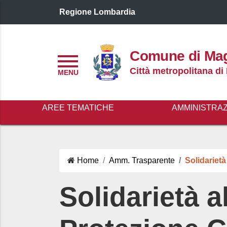
Regione Lombardia
Logo header
Comune di Ma
Menu
Città metropolitana di
AREE TEMATICHE
AMMINISTRA
Home
Amm. Trasparente
Solidarietà
Solidarietà 