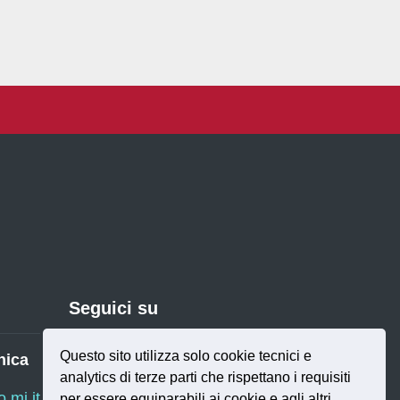
Seguici su
Questo sito utilizza solo cookie tecnici e
nica
analytics di terze parti che rispettano i requisiti
Twitter
RSS
mi.it
per essere equiparabili ai cookie e agli altri