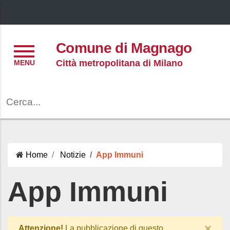
Menu
Comune di Magnago
Città metropolitana di Milano
Cerca
Home
Notizie
App Immuni
App Immuni
×
Attenzione!
La pubblicazione di questo