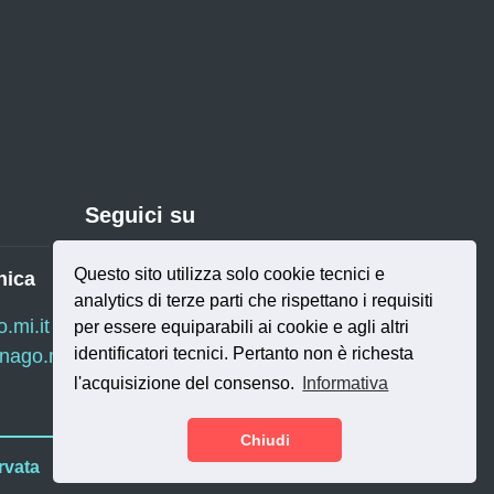
Seguici su
Questo sito utilizza solo cookie tecnici e
nica
analytics di terze parti che rispettano i requisiti
Twitter
RSS
mi.it
per essere equiparabili ai cookie e agli altri
identificatori tecnici. Pertanto non è richesta
ago.mi.it
l'acquisizione del consenso.
Informativa
Chiudi
rvata