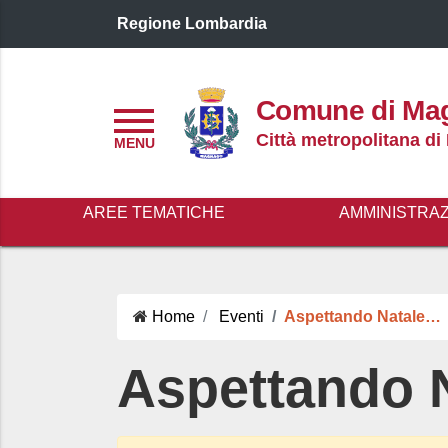
Regione Lombardia
Logo header
Comune di Ma
Menu
Città metropolitana di
AREE TEMATICHE
AMMINISTRA
Home
Eventi
Aspettando Natale…
Aspettando 