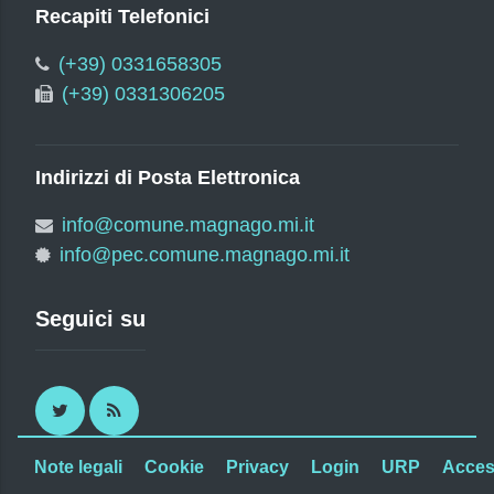
Recapiti Telefonici
(+39) 0331658305
(+39) 0331306205
Indirizzi di Posta Elettronica
info@comune.magnago.mi.it
info@pec.comune.magnago.mi.it
Seguici su
Twitter
RSS
Note legali
Cookie
Privacy
Login
URP
Access