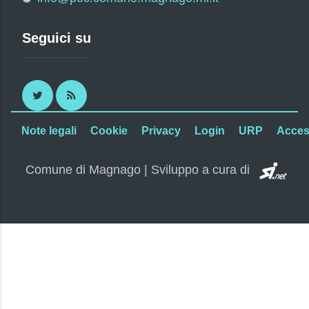
Seguici su
Twitter
RSS
Note legali
Cookie
Privacy
Login
URP
Access
SI.
Comune di Magnago | Sviluppo a cura di