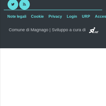
Twitter
RSS
Note legali
Cookie
Privacy
Login
URP
Access
SI.
Comune di Magnago | Sviluppo a cura di