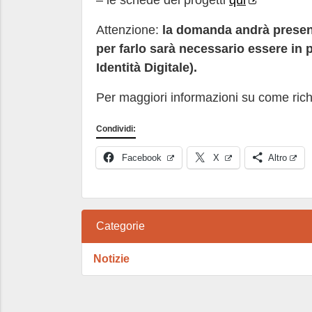
– le schede dei progetti
qui
Attenzione:
la domanda andrà present
per farlo sarà necessario essere in
Identità Digitale).
Per maggiori informazioni su come rich
Condividi:
Facebook
X
Altro
Categorie
Notizie