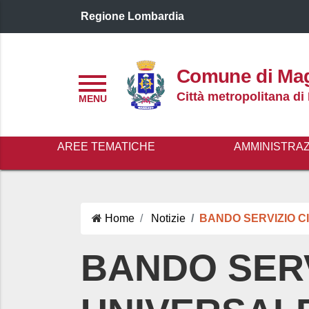
Regione Lombardia
Logo header
Comune di Ma
Menu
Città metropolitana di
AREE TEMATICHE
AMMINISTRA
Home
Notizie
BANDO SERVIZIO CIV
BANDO SERV