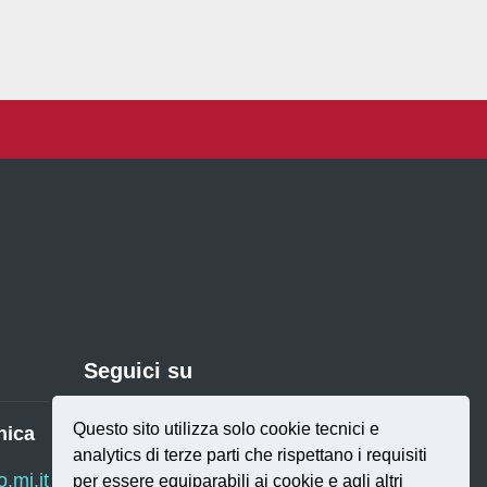
Seguici su
Questo sito utilizza solo cookie tecnici e
nica
analytics di terze parti che rispettano i requisiti
Twitter
RSS
mi.it
per essere equiparabili ai cookie e agli altri