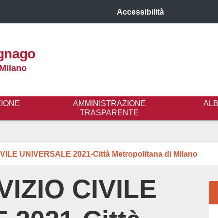
Accessibilità
gnago
 Milano
ZIONE
AMMINISTRAZIONE
AL
TRASPARENTE
ILE UNIVERSALE 2021-Città Metropolitana di Milano
IZIO CIVILE