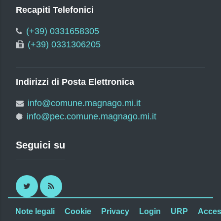
Recapiti Telefonici
(+39) 0331658305
(+39) 0331306205
Indirizzi di Posta Elettronica
info@comune.magnago.mi.it
info@pec.comune.magnago.mi.it
Seguici su
Twitter
RSS
Note legali
Cookie
Privacy
Login
URP
Access