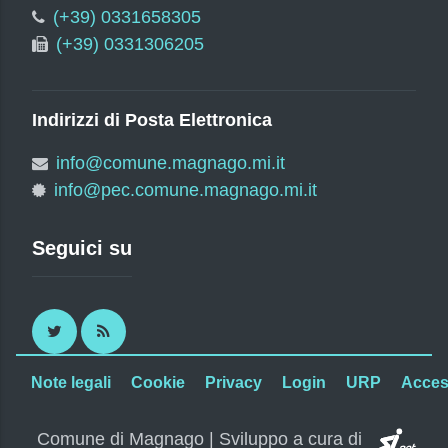
(+39) 0331658305
(+39) 0331306205
Indirizzi di Posta Elettronica
info@comune.magnago.mi.it
info@pec.comune.magnago.mi.it
Seguici su
Twitter
RSS
Note legali
Cookie
Privacy
Login
URP
Access
SI.
Comune di Magnago | Sviluppo a cura di