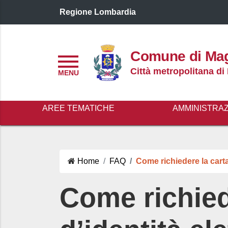
Regione Lombardia
Logo header
Comune di Ma
Menu
Città metropolitana di
AREE TEMATICHE
AMMINISTRA
Home
FAQ
Come richiedere la carta
Come richied