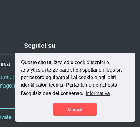
Seguici su
Questo sito utilizza solo cookie tecnici e
nica
analytics di terze parti che rispettano i requisiti
Twitter
RSS
mi.it
per essere equiparabili ai cookie e agli altri
identificatori tecnici. Pertanto non è richesta
ago.mi.it
l'acquisizione del consenso.
Informativa
Chiudi
rvata
SI.NET Servizi
e di Magnago | Sviluppo a cura di