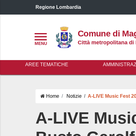
Regione Lombardia
Logo header
Comune di Ma
Menu
Città metropolitana di
AREE TEMATICHE
AMMINISTRA
Home
Notizie
A-LIVE Music Fest 20
A-LIVE Music