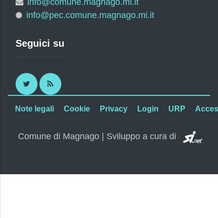
info@comune.magnago.mi.it
info@pec.comune.magnago.mi.it
Seguici su
Twitter
RSS
Note legali
Cookie
Privacy
Login
URP
Access
SI.
Comune di Magnago | Sviluppo a cura di