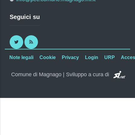
Seguici su
Twitter
RSS
Note legali
Cookie
Privacy
Login
URP
Access
SI.
Comune di Magnago | Sviluppo a cura di