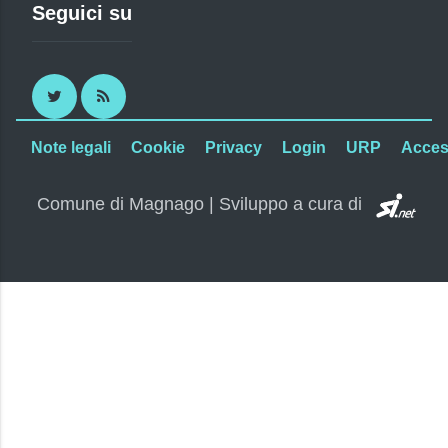
Seguici su
Twitter
RSS
Note legali
Cookie
Privacy
Login
URP
Access
SI.
Comune di Magnago | Sviluppo a cura di