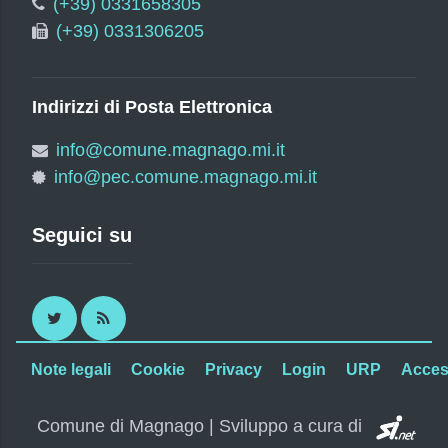
(+39) 0331658305
(+39) 0331306205
Indirizzi di Posta Elettronica
info@comune.magnago.mi.it
info@pec.comune.magnago.mi.it
Seguici su
Twitter
RSS
Note legali
Cookie
Privacy
Login
URP
Access
SI.
Comune di Magnago | Sviluppo a cura di