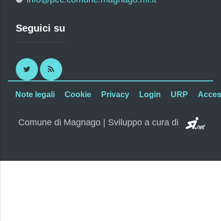
Seguici su
Twitter
RSS
Note legali
Cookie
Privacy
Login
URP
Access
SI.
Comune di Magnago | Sviluppo a cura di