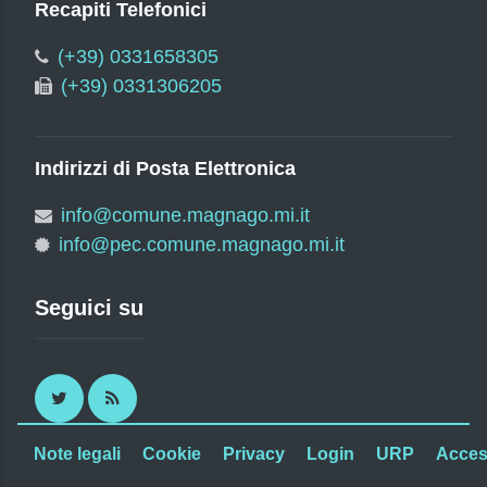
Recapiti Telefonici
(+39) 0331658305
(+39) 0331306205
Indirizzi di Posta Elettronica
info@comune.magnago.mi.it
info@pec.comune.magnago.mi.it
Seguici su
Twitter
RSS
Note legali
Cookie
Privacy
Login
URP
Access