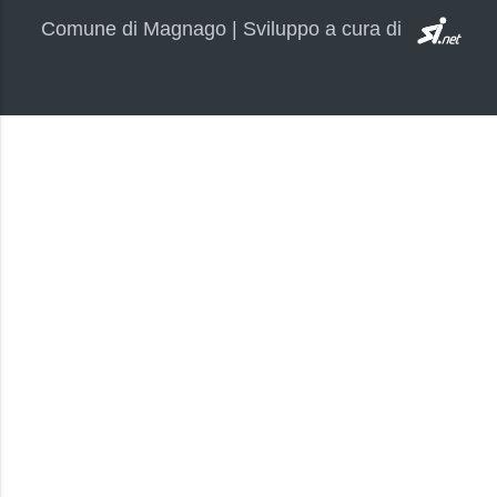
SI.
Comune di Magnago | Sviluppo a cura di