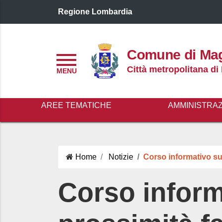
Regione Lombardia
Logo header
Comune di Ma
Menu
Città metropolitana di
AREE TEMATICHE
AMMINISTRA
Home
Notizie
Corso informativo su 
Corso inform