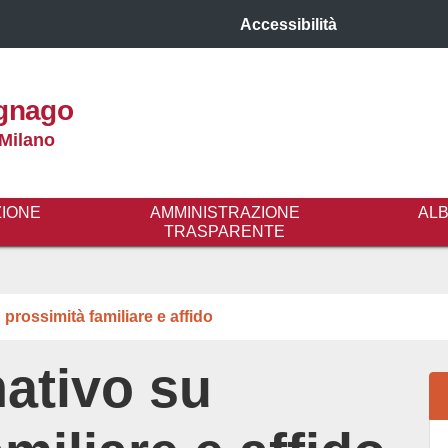
Accessibilità
gnago
 Milano
ZIONE
AMMINISTRAZIONE
AL
TRASPARENTE
prossimità familiare e affido
ativo su