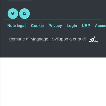
Twitter
RSS
Note legali
Cookie
Privacy
Login
URP
Access
SI.
Comune di Magnago | Sviluppo a cura di