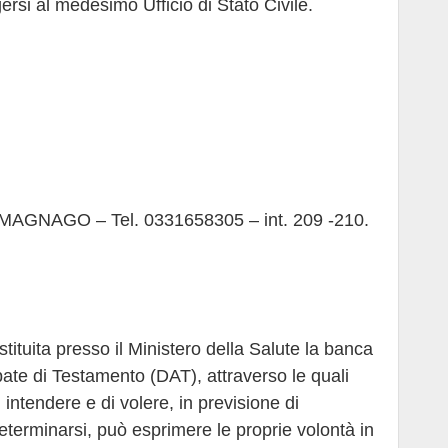
lgersi al medesimo Ufficio di Stato Civile.
a, 1 MAGNAGO – Tel. 0331658305 – int. 209 -210.
stituita presso il Ministero della Salute la banca
ipate di Testamento (DAT), attraverso le quali
ntendere e di volere, in previsione di
eterminarsi, può esprimere le proprie volontà in