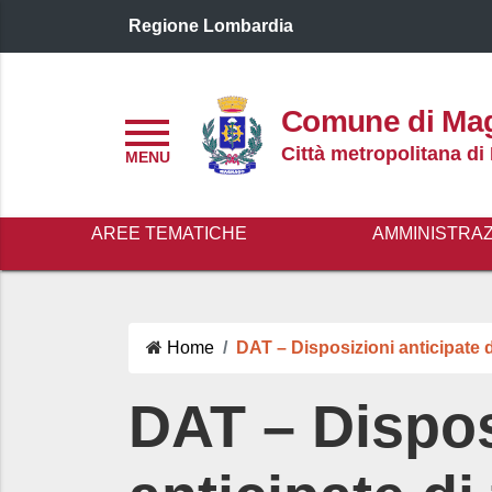
Regione Lombardia
Logo header
Comune di Ma
Menu
Città metropolitana di
AREE TEMATICHE
AMMINISTRA
Home
DAT – Disposizioni anticipate 
DAT – Dispos