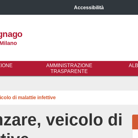
Accessibilità
gnago
 Milano
ZIONE
AMMINISTRAZIONE
AL
TRASPARENTE
icolo di malattie infettive
nzare, veicolo di