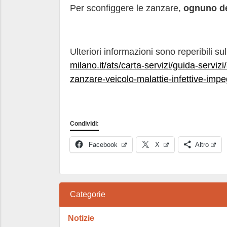
Per sconfiggere le zanzare,
ognuno de
Ulteriori informazioni sono reperibili su
milano.it/ats/carta-servizi/guida-serviz
zanzare-veicolo-malattie-infettive-impe
Condividi:
Facebook
X
Altro
Categorie
Notizie