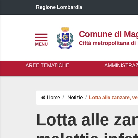
Regione Lombardia
Logo header
Comune di Ma
Menu
Città metropolitana di
AREE TEMATICHE
AMMINISTRA
Home
Notizie
Lotta alle zanzare, ve
Lotta alle za