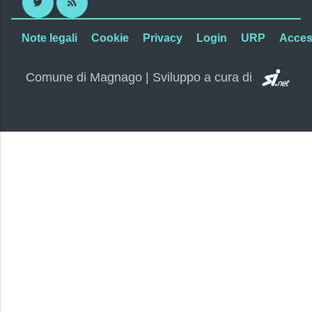
Twitter
RSS
Note legali
Cookie
Privacy
Login
URP
Access
SI.
Comune di Magnago | Sviluppo a cura di