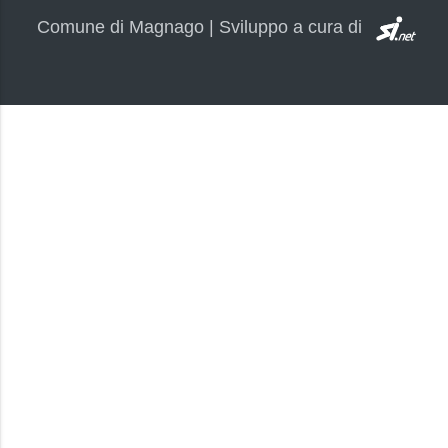
SI.
Comune di Magnago | Sviluppo a cura di