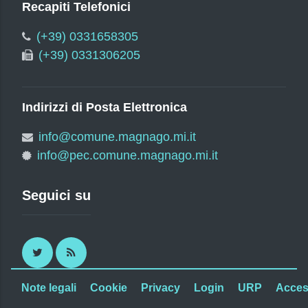
Recapiti Telefonici
(+39) 0331658305
(+39) 0331306205
Indirizzi di Posta Elettronica
info@comune.magnago.mi.it
info@pec.comune.magnago.mi.it
Seguici su
Twitter
RSS
Note legali
Cookie
Privacy
Login
URP
Access