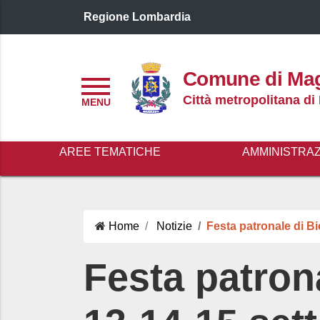
Regione Lombardia
Logo header
Comune di Ma
Menu
Città metropolitana di
AREE TEMATICHE
AMMINISTRA
Home
Notizie
Festa patronale di B
Festa patron