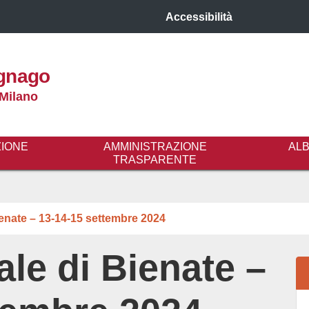
Accessibilità
gnago
 Milano
ZIONE
AMMINISTRAZIONE
AL
TRASPARENTE
ienate – 13-14-15 settembre 2024
ale di Bienate –