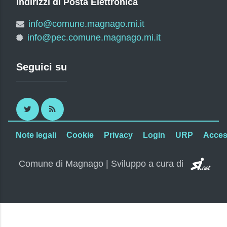
Indirizzi di Posta Elettronica
info@comune.magnago.mi.it
info@pec.comune.magnago.mi.it
Seguici su
Twitter
RSS
Note legali
Cookie
Privacy
Login
URP
Access
SI.
Comune di Magnago | Sviluppo a cura di