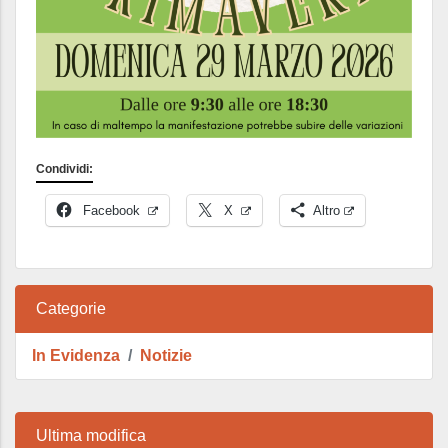
Condividi:
Facebook
X
Altro
Categorie
In Evidenza
Notizie
Ultima modifica