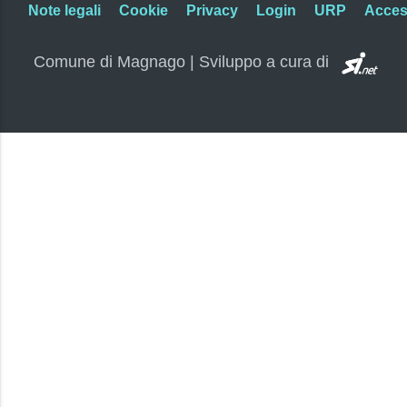
Note legali
Cookie
Privacy
Login
URP
Access
SI.
Comune di Magnago | Sviluppo a cura di