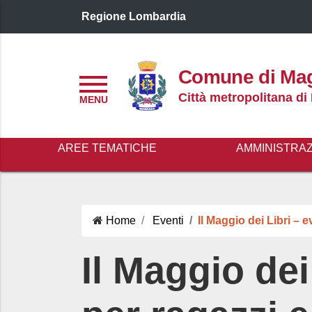
Regione Lombardia
Logo header
Comune di Ma
Menu
Città metropolitana di
AREE TEMATICHE
AMMINISTRA
Home
Eventi
Il Maggio dei Libri – 
Il Maggio dei