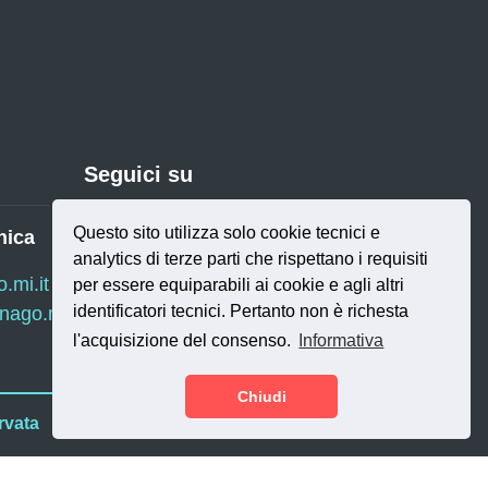
Seguici su
Questo sito utilizza solo cookie tecnici e
nica
analytics di terze parti che rispettano i requisiti
Twitter
RSS
mi.it
per essere equiparabili ai cookie e agli altri
identificatori tecnici. Pertanto non è richesta
ago.mi.it
l'acquisizione del consenso.
Informativa
Chiudi
rvata
SI.NET Servizi
e di Magnago | Sviluppo a cura di