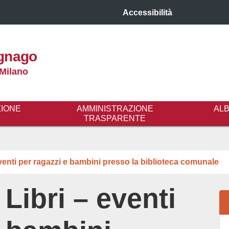
Accessibilità
gnago
 Milano
ZIONE
AMMINISTRAZIONE
AL
TRASPARENTE
eventi per ragazzi e bambini presso la biblioteca comunale
 Libri – eventi