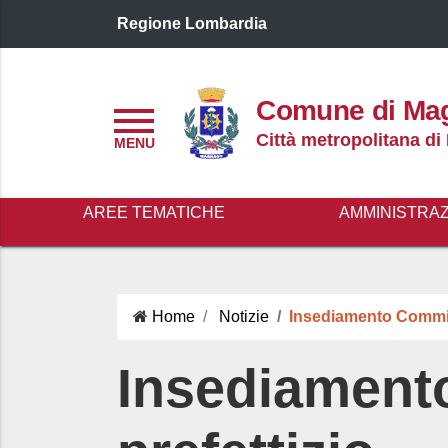
Regione Lombardia
Logo header
Comune di Ma
Menu
Città metropolitana di
AREE TEMATICHE
AMMINISTRA
Home
Notizie
Insediamento Commis
Insediament