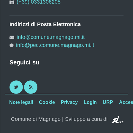
(+39) 0331306205
Indirizzi di Posta Elettronica
info@comune.magnago.mi.it
info@pec.comune.magnago.mi.it
Seguici su
Twitter
RSS
Note legali
Cookie
Privacy
Login
URP
Access
SI.
Comune di Magnago | Sviluppo a cura di